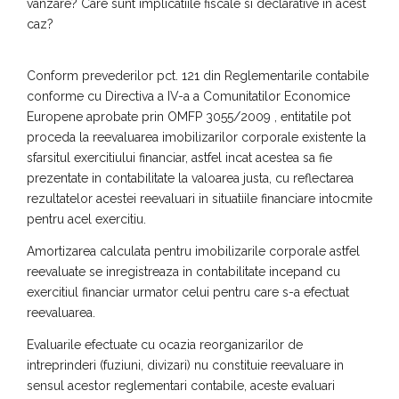
vanzare? Care sunt implicatiile fiscale si declarative in acest
caz?
Conform prevederilor pct. 121 din Reglementarile contabile
conforme cu Directiva a IV-a a Comunitatilor Economice
Europene aprobate prin OMFP 3055/2009 , entitatile pot
proceda la reevaluarea imobilizarilor corporale existente la
sfarsitul exercitiului financiar, astfel incat acestea sa fie
prezentate in contabilitate la valoarea justa, cu reflectarea
rezultatelor acestei reevaluari in situatiile financiare intocmite
pentru acel exercitiu.
Amortizarea calculata pentru imobilizarile corporale astfel
reevaluate se inregistreaza in contabilitate incepand cu
exercitiul financiar urmator celui pentru care s-a efectuat
reevaluarea.
Evaluarile efectuate cu ocazia reorganizarilor de
intreprinderi (fuziuni, divizari) nu constituie reevaluare in
sensul acestor reglementari contabile, aceste evaluari