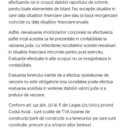
efectuandu-se in scopul stabilirii raportului de schimb,
pentru toate elementele de bilant. Fac exceptie situatiile in
care data situatiilor financiare care stau la baza reorganizarii
coincide cu data situatiilor financiare anuale.
Astfel, reevaluarea imoblizarilor corporale se efectueaza
astfel incat acestea sa fie prezentate in contabilitate la
valoarea justa, cu reflectarea rezultatelor acestei reevaluari
in situatiile financiare intocmite pentru acel exercitiu.
Evaluarile efectuate in alte scopuri nu se inregistreaza in
contabilitate.
Evaluarea terenului inainte de a efectua operatiunea de
vanzare nu este obligatorie insa societatea poate efectua
evaluarea acestuia in vederea stabilirii valorii juste si a
pretului de vanzare.
Conform art. 141 alin. (2) lit. f) din Legea 571/2003 privind
Codul fiscal , sunt scutite de TVA livrarea de
constructii/parti de constructii si a terenurilor pe care sunt
construite, precum si a oricaror altor terenuri.