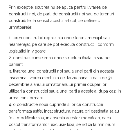
Prin exceptie, scutirea nu se aplica pentru livrarea de
constructii noi, de parti de constructii noi sau de terenuri
construibile. In sensul acestui articol, se definesc
urmatoarele:
1. teren construibil reprezinta orice teren amenajat sau
neamenajat, pe care se pot executa constructii, conform
legislatiei in vigoare;
2. constructie inseamna orice structura fixata in sau pe
pamant;
3. livrarea unei constructii noi sau a unei parti din aceasta
inseamna livrarea efectuata cel tarziu pana la data de 31
decembrie a anului urmator anului primei ocupari ori
utilizari a constructiei sau a unei parti a acesteia, dupa caz, in
urma transformarii;
4. o constructie noua cuprinde si orice constructie
transformata astfel incat structura, natura ori destinatia sa au
fost modificate sau, in absenta acestor modificari, daca
costul transformarilor, exclusiv taxa, se ridica la minimum