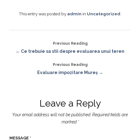
a
w
h
c
it
ar
This entry was posted by
admin
in
Uncategorized
.
e
t
e
b
e
o
r
Previous Reading
o
← Ce trebuie sa stii despre evaluarea unui teren
k
Previous Reading
Evaluare impozitare Mureș →
Leave a Reply
Your email address will not be published.
Required fields are
marked
*
MESSAGE
*