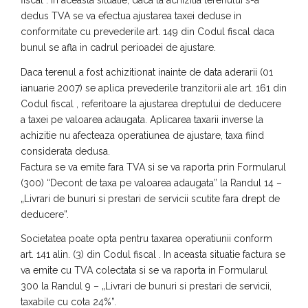
dedus TVA se va efectua ajustarea taxei deduse in
conformitate cu prevederile art. 149 din Codul fiscal daca
bunul se afla in cadrul perioadei de ajustare.
Daca terenul a fost achizitionat inainte de data aderarii (01
ianuarie 2007) se aplica prevederile tranzitorii ale art. 161 din
Codul fiscal , referitoare la ajustarea dreptului de deducere
a taxei pe valoarea adaugata. Aplicarea taxarii inverse la
achizitie nu afecteaza operatiunea de ajustare, taxa fiind
considerata dedusa.
Factura se va emite fara TVA si se va raporta prin Formularul
(300) “Decont de taxa pe valoarea adaugata” la Randul 14 –
„Livrari de bunuri si prestari de servicii scutite fara drept de
deducere”.
Societatea poate opta pentru taxarea operatiunii conform
art. 141 alin. (3) din Codul fiscal . In aceasta situatie factura se
va emite cu TVA colectata si se va raporta in Formularul
300 la Randul 9 – „Livrari de bunuri si prestari de servicii,
taxabile cu cota 24%”.