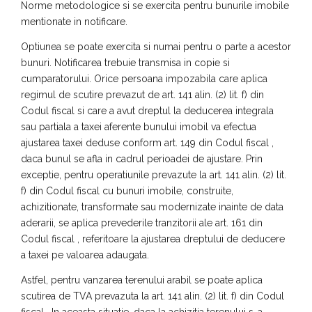
Norme metodologice si se exercita pentru bunurile imobile
mentionate in notificare.
Optiunea se poate exercita si numai pentru o parte a acestor
bunuri. Notificarea trebuie transmisa in copie si
cumparatorului. Orice persoana impozabila care aplica
regimul de scutire prevazut de art. 141 alin. (2) lit. f) din
Codul fiscal si care a avut dreptul la deducerea integrala
sau partiala a taxei aferente bunului imobil va efectua
ajustarea taxei deduse conform art. 149 din Codul fiscal ,
daca bunul se afla in cadrul perioadei de ajustare. Prin
exceptie, pentru operatiunile prevazute la art. 141 alin. (2) lit.
f) din Codul fiscal cu bunuri imobile, construite,
achizitionate, transformate sau modernizate inainte de data
aderarii, se aplica prevederile tranzitorii ale art. 161 din
Codul fiscal , referitoare la ajustarea dreptului de deducere
a taxei pe valoarea adaugata.
Astfel, pentru vanzarea terenului arabil se poate aplica
scutirea de TVA prevazuta la art. 141 alin. (2) lit. f) din Codul
fiscal . In aceasta situatie, daca la achizitia terenului s-a